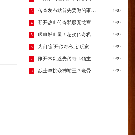
传奇发布站首先要做的事情？
999
3
新开热血传奇私服魔龙宫殿开启规则以及进入条件
999
4
吸血增血量！超变传奇私服中的斗者舍利装备详解
999
5
为何‘新开传奇私服’玩家越多越多？反之热血传奇玩家少？
999
6
刚开木剑迷失传奇sf-领主赤月击杀技巧
999
7
战士单挑众神蛇王？老骨灰这三招“锁喉”技巧，比运九还管用！
999
8