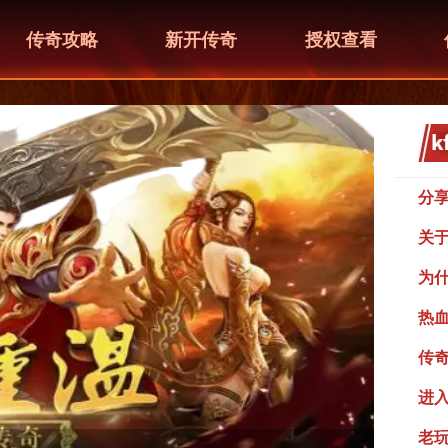
传奇攻略
新开传奇
授权查看
分
关
为
热
传
进
老