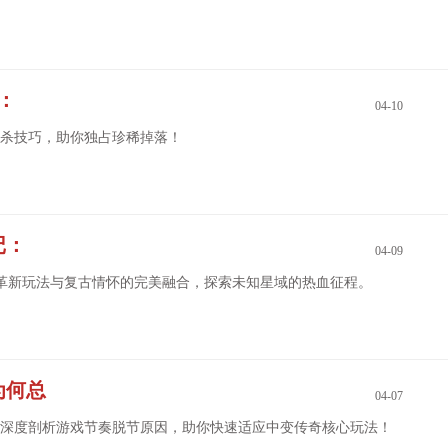
：
04-10
形杀技巧，助你独占珍稀掉落！
记：
04-09
版本革新玩法与复古情怀的完美融合，探索未知星域的热血征程。
为何总
04-07
验，深度剖析游戏节奏脱节原因，助你快速适应中变传奇核心玩法！