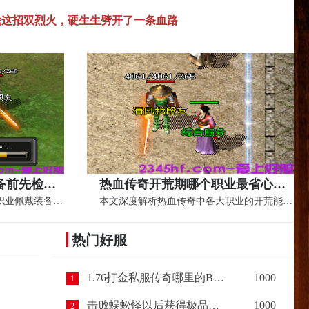
凭这招双烈火，硬生生劈开了一条血路
为什么建议法师佩戴装备前先检查等级？
热血传奇开荒期哪个职业最省心？实测数据告诉你答案
本文深度解析传奇游戏中法师职业佩戴装备前...
本文深度解析热血传奇中各大职业的开荒能力...
热门好服
1.76打金私服传奇哪里的BOSS最容易爆出装备呢？
1000
1
击败蜈蚣怪以后获得极品装备，让我惊喜（下篇）
1000
2