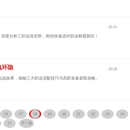
03-31
出发，深度分析三职业优劣势，助你快速选对职业称霸新区！
魂环隐
03-29
魂环实战效果，揭秘三大职业适配技巧与高阶装备获取攻略。
16
17
18
19
20
21
22
23
24
27
下一页