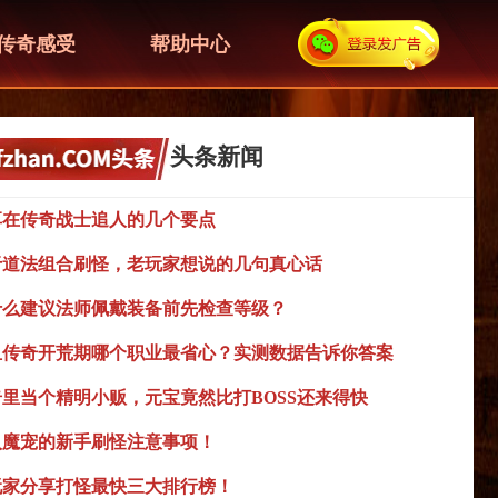
传奇感受
帮助中心
头条新闻
享在传奇战士追人的几个要点
于道法组合刷怪，老玩家想说的几句真心话
什么建议法师佩戴装备前先检查等级？
血传奇开荒期哪个职业最省心？实测数据告诉你答案
奇里当个精明小贩，元宝竟然比打BOSS还来得快
入魔宠的新手刷怪注意事项！
玩家分享打怪最快三大排行榜！