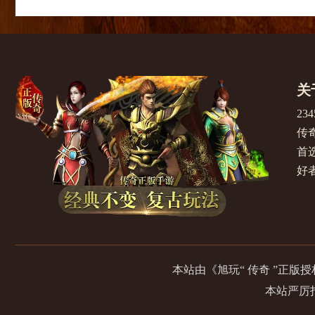
关
2
传
首选
好
本站由《旭玩“ 传奇 ”正
本站严厉打