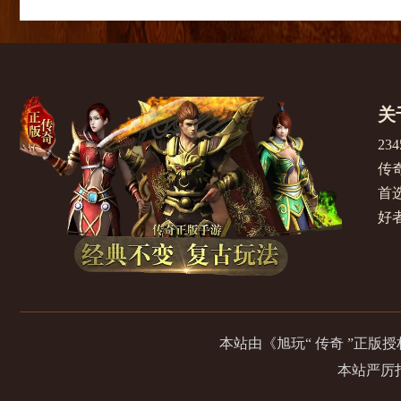
关
2
传
首选
好
本站由《旭玩“ 传奇 ”正
本站严厉打