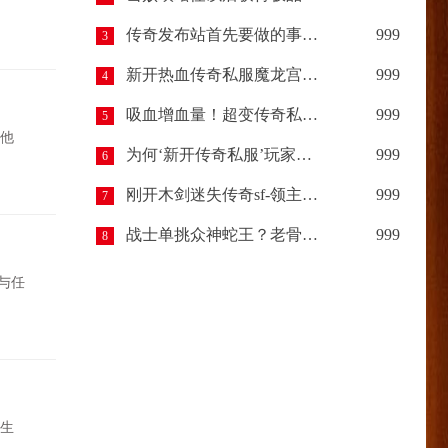
传奇发布站首先要做的事情？
999
3
新开热血传奇私服魔龙宫殿开启规则以及进入条件
999
4
吸血增血量！超变传奇私服中的斗者舍利装备详解
999
5
他
为何‘新开传奇私服’玩家越多越多？反之热血传奇玩家少？
999
6
刚开木剑迷失传奇sf-领主赤月击杀技巧
999
7
战士单挑众神蛇王？老骨灰这三招“锁喉”技巧，比运九还管用！
999
8
与任
生