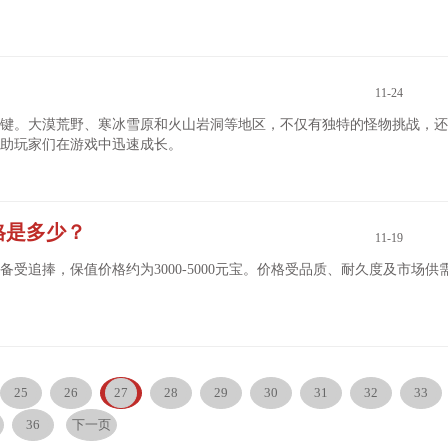
11-24
键。大漠荒野、寒冰雪原和火山岩洞等地区，不仅有独特的怪物挑战，还
助玩家们在游戏中迅速成长。
格是多少？
11-19
追捧，保值价格约为3000-5000元宝。价格受品质、耐久度及市场供
25
26
27
28
29
30
31
32
33
36
下一页