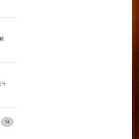
能
需等
34