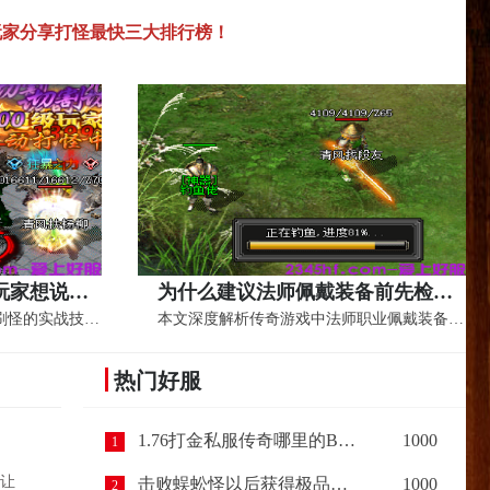
玩家分享打怪最快三大排行榜！
关于道法组合刷怪，老玩家想说的几句真心话
为什么建议法师佩戴装备前先检查等级？
本文深度解析传奇中道法组合刷怪的实战技巧...
本文深度解析传奇游戏中法师职业佩戴装备前...
热门好服
1.76打金私服传奇哪里的BOSS最容易爆出装备呢？
1000
1
让
击败蜈蚣怪以后获得极品装备，让我惊喜（下篇）
1000
2