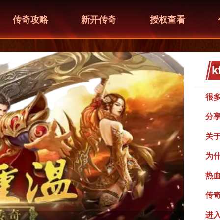
传奇攻略
新开传奇
授权查看
很
分
关
为
热
传
进