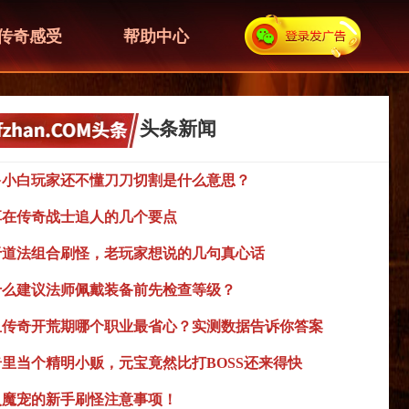
传奇感受
帮助中心
头条新闻
多小白玩家还不懂刀刀切割是什么意思？
享在传奇战士追人的几个要点
于道法组合刷怪，老玩家想说的几句真心话
什么建议法师佩戴装备前先检查等级？
血传奇开荒期哪个职业最省心？实测数据告诉你答案
奇里当个精明小贩，元宝竟然比打BOSS还来得快
入魔宠的新手刷怪注意事项！