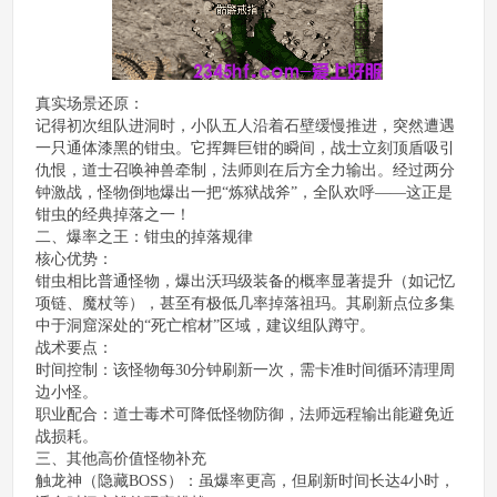
真实场景还原：
记得初次组队进洞时，小队五人沿着石壁缓慢推进，突然遭遇
一只通体漆黑的钳虫。它挥舞巨钳的瞬间，战士立刻顶盾吸引
仇恨，道士召唤神兽牵制，法师则在后方全力输出。经过两分
钟激战，怪物倒地爆出一把“炼狱战斧”，全队欢呼——这正是
钳虫的经典掉落之一！
二、爆率之王：钳虫的掉落规律
核心优势：
钳虫相比普通怪物，爆出沃玛级装备的概率显著提升（如记忆
项链、魔杖等），甚至有极低几率掉落祖玛。其刷新点位多集
中于洞窟深处的“死亡棺材”区域，建议组队蹲守。
战术要点：
时间控制：该怪物每30分钟刷新一次，需卡准时间循环清理周
边小怪。
职业配合：道士毒术可降低怪物防御，法师远程输出能避免近
战损耗。
三、其他高价值怪物补充
触龙神（隐藏BOSS）：虽爆率更高，但刷新时间长达4小时，