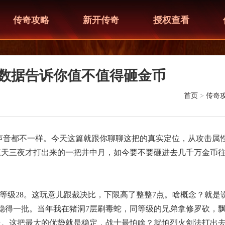
传奇攻略
新开传奇
授权查看
数据告诉你值不值得砸金币
首页
>
传奇
声音都不一样。今天这篇就跟你聊聊这把的真实定位，从攻击属
三天三夜才打出来的一把井中月，如今要不要砸进去几千万金币
要等级28。这玩意儿跟裁决比，下限高了整整7点。啥概念？就是
，稳得一批。当年我在猪洞7层刷毒蛇，同等级的兄弟拿修罗砍，
走。这把最大的优势就是稳定，战士最怕啥？就怕烈火剑法打出