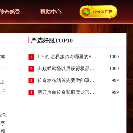
传奇感受
帮助中心
严选好服TOP10
1.76打金私服传奇哪里的BOSS最容易爆出装备呢？
1000
攻略
1
击败蜈蚣怪以后获得极品装备，让我惊喜（下篇）
1000
2
传奇发布站首先要做的事情？
999
3
性到
往上
新开热血传奇私服魔龙宫殿开启规则以及进入条件
999
4
说你
飘字
去飘