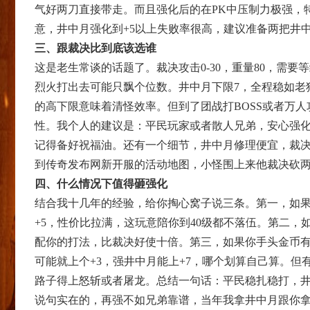
气好两刀直接带走。而且强化后的在PK中压制力极强，
意，井中月强化到+5以上失败率很高，建议准备两把井
三、跟裁决比到底该选谁
这是老生常谈的话题了。裁决攻击0-30，重量80，需要
烈火打出去可能只飘个位数。井中月下限7，全程稳如老
的高下限意味着清怪效率。但到了团战打BOSS或者万
性。我个人的建议是：平民玩家或者散人兄弟，安心强化
记得备好祝福油。还有一个细节，井中月修理便宜，裁
到传奇发布网新开服的活动地图，小怪围上来他裁决砍
四、什么情况下值得砸强化
结合我十几年的经验，给你掏心窝子说三条。第一，如
+5，性价比拉满，这玩意陪你到40级都不落伍。第二
配你的打法，比裁决好使十倍。第三，如果你手头金币
可能就上个+3，强井中月能上+7，哪个划算自己算。
路子得上怒斩或者屠龙。总结一句话：平民稳扎稳打，井
说句实在的，再强不如兄弟靠谱，当年我拿井中月跟你