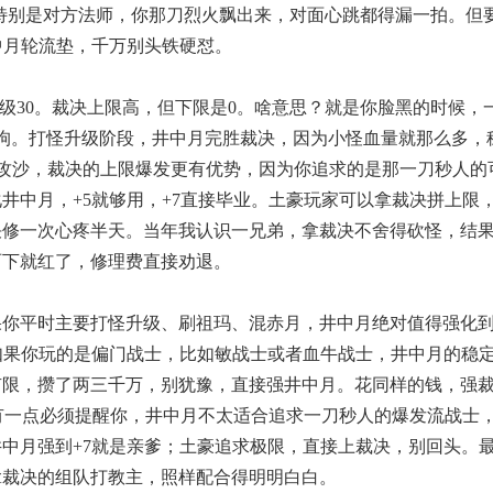
特别是对方法师，你那刀烈火飘出来，对面心跳都得漏一拍。但
中月轮流垫，千万别头铁硬怼。
等级30。裁决上限高，但下限是0。啥意思？就是你脸黑的时候，
狗。打怪升级阶段，井中月完胜裁决，因为小怪血量就那么多，
人攻沙，裁决的上限爆发更有优势，因为你追求的是那一刀秒人的
井中月，+5就够用，+7直接毕业。土豪玩家可以拿裁决拼上限
决修一次心疼半天。当年我认识一兄弟，拿裁决不舍得砍怪，结
两下就红了，修理费直接劝退。
果你平时主要打怪升级、刷祖玛、混赤月，井中月绝对值得强化
，如果你玩的是偏门战士，比如敏战士或者血牛战士，井中月的稳
有限，攒了两三千万，别犹豫，直接强井中月。花同样的钱，强
但有一点必须提醒你，井中月不太适合追求一刀秒人的爆发流战士
中月强到+7就是亲爹；土豪追求极限，直接上裁决，别回头。
拿裁决的组队打教主，照样配合得明明白白。