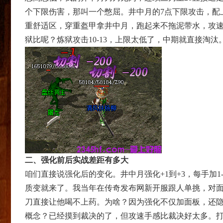
个下限伤害，那叫一个憋屈。井中月的7点下限攻击，配
重舒适区，穿重盔甲拿井中月，跑起来不拖泥带水，攻
狱比呢？炼狱攻击10-13，上限太低了，中期就直接淘
二、强化前后实战差距有多大
咱们直接说强化后的变化。井中月强化+1到+3，每手加1
质变就来了。我当年在传奇发布网新开服跟人单挑，对面拿
刀直接让他喝不上药。为啥？因为强化不仅加面板，还隐藏
概念？已经摸到裁决的了，但攻速手感比裁决好太多。打