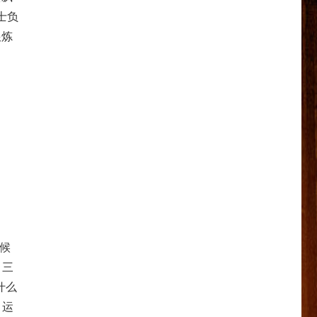
士负
跟炼
时候
，三
什么
，运