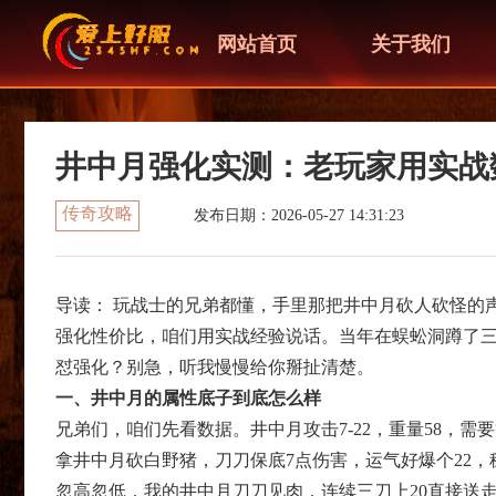
网站首页
关于我们
井中月强化实测：老玩家用实战
传奇攻略
发布日期：2026-05-27 14:31:23
导读： 玩战士的兄弟都懂，手里那把井中月砍人砍怪的
强化性价比，咱们用实战经验说话。当年在蜈蚣洞蹲了
怼强化？别急，听我慢慢给你掰扯清楚。
一、井中月的属性底子到底怎么样
兄弟们，咱们先看数据。井中月攻击7-22，重量58，需
拿井中月砍白野猪，刀刀保底7点伤害，运气好爆个22
忽高忽低，我的井中月刀刀见肉，连续三刀上20直接送