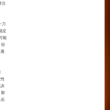
要注
一刀
稳定
可能
，但
果遇
到
定性
裁决
，那
最后