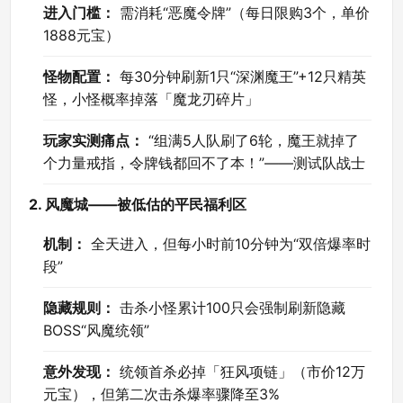
进入门槛：
需消耗“恶魔令牌”（每日限购3个，单价
1888元宝）
怪物配置：
每30分钟刷新1只“深渊魔王”+12只精英
怪，小怪概率掉落「魔龙刃碎片」
玩家实测痛点：
“组满5人队刷了6轮，魔王就掉了
个力量戒指，令牌钱都回不了本！”——测试队战士
2. 风魔城——被低估的平民福利区
机制：
全天进入，但每小时前10分钟为“双倍爆率时
段”
隐藏规则：
击杀小怪累计100只会强制刷新隐藏
BOSS“风魔统领”
意外发现：
统领首杀必掉「狂风项链」（市价12万
元宝），但第二次击杀爆率骤降至3%